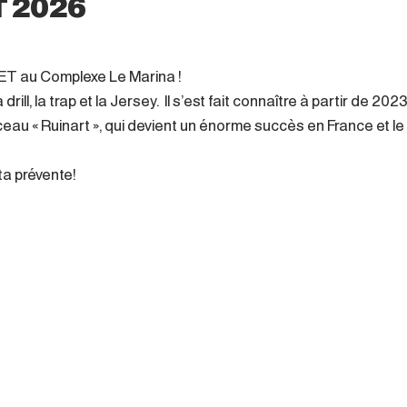
T 2026
ET au Complexe Le Marina !
rill, la trap et la Jersey. Il s'est fait connaître à partir de 202
ceau « Ruinart », qui devient un énorme succès en France et le 
ta prévente!