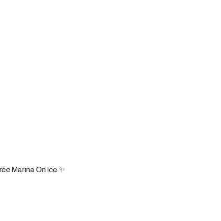
rée Marina On Ice ✨
