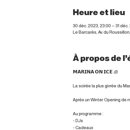
Heure et lieu
30 déc. 2023, 23:00 – 31 déc.
Le Barcarès, Av. du Roussillo
À propos de 
𝗠𝗔𝗥𝗜𝗡𝗔 𝗢𝗡 𝗜𝗖𝗘 🧊

La soirée la plus givrée du Ma
Après un Winter Opening de m
Au programme : 

- DJs 

- Cadeaux 
